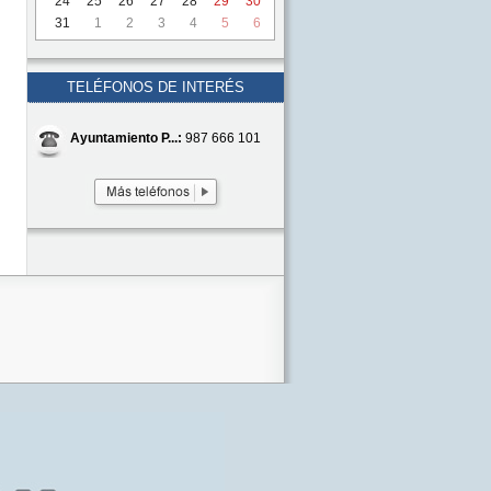
24
25
26
27
28
29
30
31
1
2
3
4
5
6
TELÉFONOS DE INTERÉS
Ayuntamiento P...:
987 666 101